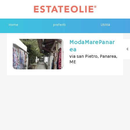
Home
preferiti
Utilità
ModaMarePanar
ea
via san Pietro, Panarea,
ME